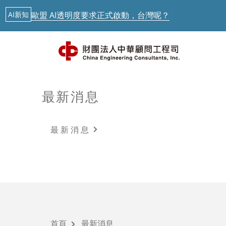
AI新知
歐盟 AI透明度要求正式啟動，台灣呢？
AI新知
聯合國示警：AI治理落後Agent時代
最新消息
中華顧問工程司「公路橋梁檢測人員培訓」今起跑
AI新知
從生成式AI到實體AI－日本鐵道落地驗證中
最新消息
最新消息
AI新知
歐盟 AI透明度要求正式啟動，台灣呢？
最新消息
技術研發
AI新知
聯合國示警：AI治理落後Agent時代
最新消息
中華顧問工程司「公路橋梁檢測人員培訓」今起跑
智慧運輸
AI新知
從生成式AI到實體AI－日本鐵道落地驗證中
最新課程
首頁
最新消息