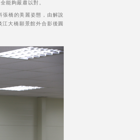
安全能夠嚴肅以對。
斜張橋的美麗姿態，由解說
淡江大橋願景館外合影後圓