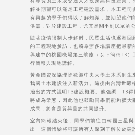
有專長的土木或交通人才投身高科技產業，
解並期望可以滿足工程建設需求，本工程司
有興趣的學子們得以了解知識，並期望他們
供需，對於建設工程，尤其是關乎到民眾的
隨著疫情限制大步解封，民眾生活也逐漸回
的工程現地參訪，也將舉辦多場講座把最新
興建中的桃園機場第三航廈（以下簡稱T3）
行簡報與現地講解。
黃金國資深協理除歡迎中央大學土木系師生
我國土木建設注入新活力。隨後由台灣世曦
淺出的方式說明T3建設概要。他強調，T3
將成為常態，因此他也鼓勵同學們能夠擴大
成果，將會是質與量的共同提升。
室內簡報結束後，同學們前往由韓國三星與
出，這個體驗將可讓所有人深刻了解位於建