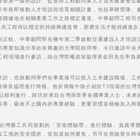
導致第一線的設計、監造與工程顧問業人才流失嚴重發生
多年前即推動人才培訓與培育相關計畫，包括舉辦營隊、
能穩健地在相關產業工作之路穩定邁進。
中華顧問工程司
公共工程得以穩定的持續興建迭替，那麼生活才能持續進步
到正軌。中華顧問即在幾年第二季啟動交通建設人才培訓
的專業知識分享給有興趣的大學院校同學。今日邀請中央
工程現場進行參訪，由台灣世曦資深協理黃金田先生率負責
來訪，也鼓勵同學們在畢業後可以投入土木建設職場、工
楊偉良協理進行簡報。他於簡報中除介紹於T3現場的台灣
得以順利進行，歸功於來自台灣與世界各國專業人士，未來
眼界，吸收不止國內的專業經驗，更要習慣並積極加入跨
台灣榮工共同規劃的「安衛體驗營」進行體驗。負責導
設工地的安全隱患，並知道如何避免，另可在危險發生時