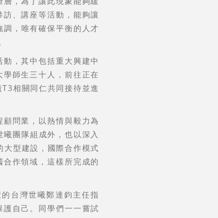
斷層，為了讓此現象能夠緩
參訪、講座等活動，能夠讓
強調，唯有確保平衡的人才
。
活動，其中包括重大興建中
大學師生三十人，前往正在
T3相關同仁共同接待並進
程顧問業，以熱情與毅力為
世曦團隊組成外，也以深入
的大型建設，國際合作模式
國合作領域，這樣所完成的
覽的台灣世曦鄭達鈞主任指
保護自己。同學們一一嘗試