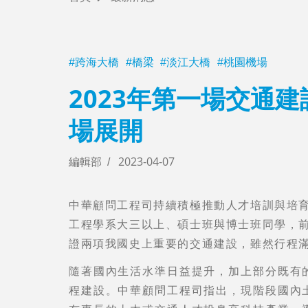
AI人工智慧
跨海大橋
橋梁
淡江大橋
桃園機場
2023年第一場交通
學習及影音
場展開
關於我們
編輯部
2023-04-07
中華顧問工程司持續積極推動人才培訓與培育
工程學系大三以上、碩士班與博士班同學，
證兩項我國史上重要的交通建設，雖然行程
隨著國內生活水準日益提升，加上部分既有
程建設。中華顧問工程司指出，現階段國內