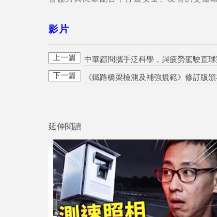
影片
中華顧問攜手泛科學，與疲勞駕駛直球
《鐵路橋梁檢測及補強規範》修訂版頒
延伸閱讀