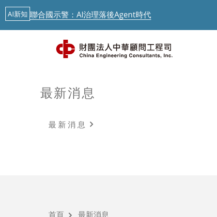
最新消息
中華顧問工程司「公路橋梁檢測人員培訓」今起跑
AI新知
從生成式AI到實體AI－日本鐵道落地驗證中
AI新知
歐盟 AI透明度要求正式啟動，台灣呢？
AI新知
聯合國示警：AI治理落後Agent時代
最新消息
最新消息
最新消息
中華顧問工程司「公路橋梁檢測人員培訓」今起跑
最新消息
技術研發
AI新知
從生成式AI到實體AI－日本鐵道落地驗證中
智慧運輸
最新課程
首頁
最新消息