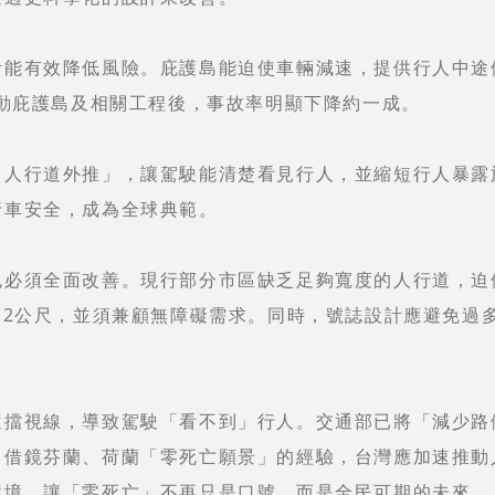
計能有效降低風險。庇護島能迫使車輛減速，提供行人中途
推動庇護島及相關工程後，事故率明顯下降約一成。
「人行道外推」，讓駕駛能清楚看見行人，並縮短行人暴露
行車安全，成為全球典範。
也必須全面改善。現行部分市區缺乏足夠寬度的人行道，迫
.2公尺，並須兼顧無障礙需求。同時，號誌設計應避免過
遮擋視線，導致駕駛「看不到」行人。交通部已將「減少路
，借鏡芬蘭、荷蘭「零死亡願景」的經驗，台灣應加速推動
環境，讓「零死亡」不再只是口號，而是全民可期的未來。