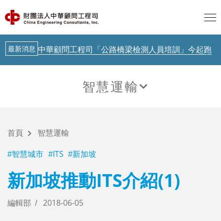
歐盟 AI透明度要求正式啟動，台灣呢？
AI新知
聯合國示警：AI治理落後Agent時代
最新消息
中華顧問工程司「公路橋梁檢測人員培訓」今起跑
AI新知
從生成式AI到實體AI－日本鐵道落地驗證中
智慧運輸
AI新知
歐盟 AI透明度要求正式啟動，台灣呢？
智慧運輸
AI新知
聯合國示警：AI治理落後Agent時代
首頁
智慧運輸
最新消息
中華顧問工程司「公路橋梁檢測人員培訓」今起跑
智慧城市
ITS
新加坡
AI新知
從生成式AI到實體AI－日本鐵道落地驗證中
新加坡推動ITS介紹(1)
編輯部
2018-06-05