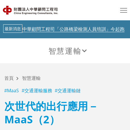
聯合國示警：AI治理落後Agent時代
最新消息
中華顧問工程司「公路橋梁檢測人員培訓」今起跑
AI新知
從生成式AI到實體AI－日本鐵道落地驗證中
AI新知
歐盟 AI透明度要求正式啟動，台灣呢？
智慧運輸
AI新知
聯合國示警：AI治理落後Agent時代
智慧運輸
最新消息
中華顧問工程司「公路橋梁檢測人員培訓」今起跑
首頁
智慧運輸
AI新知
從生成式AI到實體AI－日本鐵道落地驗證中
MaaS
交通運輸服務
交通運輸鏈
次世代的出行應用－
MaaS（2）