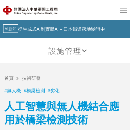
聯合國示警：AI治理落後Agent時代
最新消息
中華顧問工程司「公路橋梁檢測人員培訓」今起跑
AI新知
從生成式AI到實體AI－日本鐵道落地驗證中
AI新知
歐盟 AI透明度要求正式啟動，台灣呢？
設施管理
AI新知
聯合國示警：AI治理落後Agent時代
技術研發
最新消息
中華顧問工程司「公路橋梁檢測人員培訓」今起跑
首頁
技術研發
AI新知
從生成式AI到實體AI－日本鐵道落地驗證中
無人機
橋梁檢測
劣化
人工智慧與無人機結合應
用於橋梁檢測技術