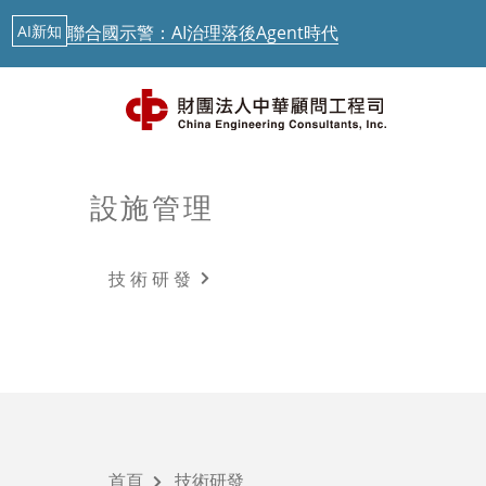
最新消息
中華顧問工程司「公路橋梁檢測人員培訓」今起跑
AI新知
從生成式AI到實體AI－日本鐵道落地驗證中
AI新知
歐盟 AI透明度要求正式啟動，台灣呢？
AI新知
聯合國示警：AI治理落後Agent時代
設施管理
最新消息
最新消息
中華顧問工程司「公路橋梁檢測人員培訓」今起跑
技術研發
技術研發
AI新知
從生成式AI到實體AI－日本鐵道落地驗證中
智慧運輸
最新課程
首頁
技術研發