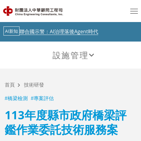
歐盟 AI透明度要求正式啟動，台灣呢？
AI新知
聯合國示警：AI治理落後Agent時代
最新消息
中華顧問工程司「公路橋梁檢測人員培訓」今起跑
AI新知
從生成式AI到實體AI－日本鐵道落地驗證中
設施管理
AI新知
歐盟 AI透明度要求正式啟動，台灣呢？
技術研發
AI新知
聯合國示警：AI治理落後Agent時代
首頁
技術研發
最新消息
中華顧問工程司「公路橋梁檢測人員培訓」今起跑
橋梁檢測
專案評估
AI新知
從生成式AI到實體AI－日本鐵道落地驗證中
113年度縣市政府橋梁評
鑑作業委託技術服務案