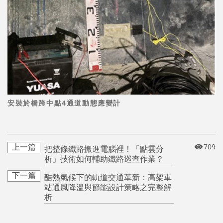
安裝於橋跨中點4通道動態應變計
709
把整條鐵路搬進電腦裡！「點雲分
析」技術如何輔助鐵路巡查作業？
酷熱氣候下的軌道交通革新：高架車
站通風降溫與節能設計策略之完整解
析