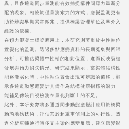
異，且多通道同步量測能有效捕捉構件間應力重新分
配的現象。相較於僅量測索力的方式，應變監測更有
助於辨識早期異常徵兆，提供橋梁管理單位及早介入
維護的依據。
在預力混凝土橋梁應用上，本研究則著重於中性軸位
置變化的監測。透過多點應變資料的長期蒐集與回歸
分析，可推估梁體中性軸的相對位置，進而反映裂縫
發展與預力損失情形。研究結果顯示，當梁體結構性
能逐漸劣化時，中性軸位置會出現可辨識的偏移，顯
示多通道動態應變計具備作為結構健康指標的潛力，
能補足傳統目視檢測在量化判斷上的不足。
此外，本研究亦將多通道同步動態應變計應用於橋梁
動態地磅技術，評估其於超重車偵測上的可行性。透
過分析車輛通行時多支主梁的應變反應，建立應變影