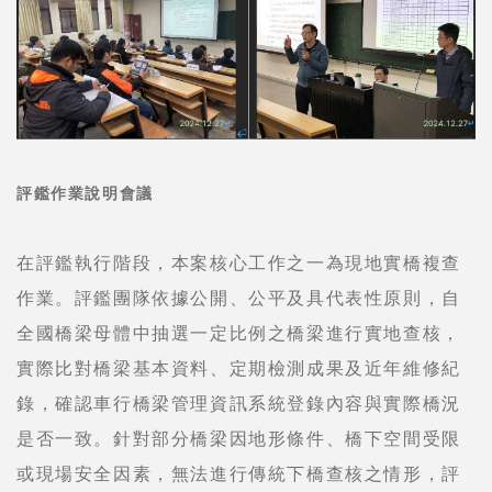
評鑑作業說明會議
在評鑑執行階段，本案核心工作之一為現地實橋複查
作業。評鑑團隊依據公開、公平及具代表性原則，自
全國橋梁母體中抽選一定比例之橋梁進行實地查核，
實際比對橋梁基本資料、定期檢測成果及近年維修紀
錄，確認車行橋梁管理資訊系統登錄內容與實際橋況
是否一致。針對部分橋梁因地形條件、橋下空間受限
或現場安全因素，無法進行傳統下橋查核之情形，評