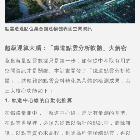
點雲透過點位集合描述物體表面空間資訊
超級運算大腦：「鐵道點雲分析軟體」大解密
蒐集海量點雲數據只是第一步，如何從中萃取有用的
空間資訊才是關鍵。本計畫開發了「鐵道點雲分析軟
體」，將龐雜的點雲資料轉化為具體的檢測成果，其
三大核心功能如下：
1. 軌道中心線的自動化推算
在鐵路量測中，「軌道中心線」是所有量測的基準。
在點雲世界裡，必須先從數以億計的點訊中，濾除雜
訊，以點雲質心求高程，刪除高程值極端點雲，再以