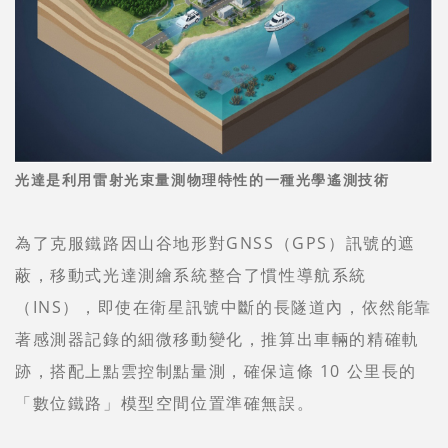
光達是利用雷射光束量測物理特性的一種光學遙測技術
為了克服鐵路因山谷地形對GNSS（GPS）訊號的遮
蔽，移動式光達測繪系統整合了慣性導航系統
（INS），即使在衛星訊號中斷的長隧道內，依然能靠
著感測器記錄的細微移動變化，推算出車輛的精確軌
跡，搭配上點雲控制點量測，確保這條 10 公里長的
「數位鐵路」模型空間位置準確無誤。