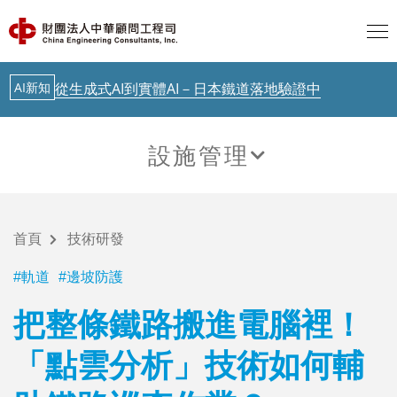
聯合國示警：AI治理落後Agent時代
最新消息
中華顧問工程司「公路橋梁檢測人員培訓」今起跑
AI新知
從生成式AI到實體AI－日本鐵道落地驗證中
AI新知
歐盟 AI透明度要求正式啟動，台灣呢？
設施管理
AI新知
聯合國示警：AI治理落後Agent時代
技術研發
最新消息
中華顧問工程司「公路橋梁檢測人員培訓」今起跑
首頁
技術研發
AI新知
從生成式AI到實體AI－日本鐵道落地驗證中
軌道
邊坡防護
把整條鐵路搬進電腦裡！
「點雲分析」技術如何輔