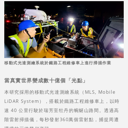
移動式光達測繪系統於鐵路工程維修車上進行掃描作業
當真實世界變成數十億個「光點」
本研究採用的移動式光達測繪系統（MLS, Mobile
LiDAR System），搭載於鐵路工程維修車上，以時
速 40 公里行駛於瑞芳至牡丹的蜿蜒山路間。透過高
階雷射掃描儀，每秒發射360萬個雷射點，捕捉周遭