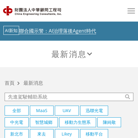
從生成式AI到實體AI－日本鐵道落地驗證中
AI新知
歐盟 AI透明度要求正式啟動，台灣呢？
AI新知
聯合國示警：AI治理落後Agent時代
最新消息
中華顧問工程司「公路橋梁檢測人員培訓」今起跑
最新消息
AI新知
從生成式AI到實體AI－日本鐵道落地驗證中
最新消息
AI新知
歐盟 AI透明度要求正式啟動，台灣呢？
首頁
最新消息
AI新知
聯合國示警：AI治理落後Agent時代
最新消息
中華顧問工程司「公路橋梁檢測人員培訓」今起跑
全部
MaaS
UAV
迅聯光電
中光電
智慧城鄉
移動力生態系
陳純敬
AI新知
從生成式AI到實體AI－日本鐵道落地驗證中
新北市
來去
Likey
移動平台