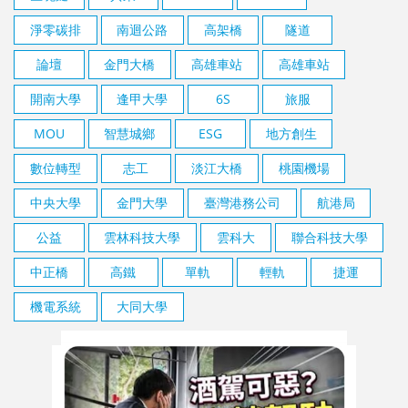
淨零碳排
南迴公路
高架橋
隧道
論壇
金門大橋
高雄車站
高雄車站
開南大學
逢甲大學
6S
旅服
MOU
智慧城鄉
ESG
地方創生
數位轉型
志工
淡江大橋
桃園機場
中央大學
金門大學
臺灣港務公司
航港局
公益
雲林科技大學
雲科大
聯合科技大學
中正橋
高鐵
單軌
輕軌
捷運
機電系統
大同大學