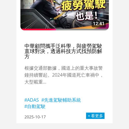
中華顧問攜手泛科學，與疲勞駕駛
直球對決，透過科技方式找預防解
方
根據交通部數據，國道上的重大事故警
鐘持續響起。2024年國道死亡車禍中，
大型載重...
ADAS
先進駕駛輔助系統
自動駕駛
看更多
2025-10-17