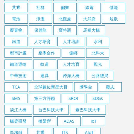
共乘
社群
偏鄉
綠電
儲能
電池
淨灘
北觀處
大武崙
垃圾
廢棄物
保麗龍
寶特瓶
馬祖大橋
鐵道
人才培育
人才培訓
水利
都市計畫
產學合作
偏鄉
北科大
鐵道運輸
軌道
人才培育
觀光
中華技術
運具
跨海大橋
公路總局
TCA
全球數位新星大賞
獎學金
勵志
SMS
第三方評鑑
SROI
SDGs
淡江大橋
台巴科技大學
臺巴科技大學
橋梁研發
橋梁營
ADAS
IoT
區塊鏈
共乘
ITS
AIoT