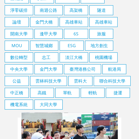
淨零碳排
南迴公路
高架橋
隧道
論壇
金門大橋
高雄車站
高雄車站
開南大學
逢甲大學
6S
旅服
MOU
智慧城鄉
ESG
地方創生
數位轉型
志工
淡江大橋
桃園機場
中央大學
金門大學
臺灣港務公司
航港局
公益
雲林科技大學
雲科大
聯合科技大學
中正橋
高鐵
單軌
輕軌
捷運
機電系統
大同大學