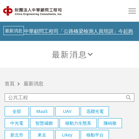
歐盟 AI透明度要求正式啟動，台灣呢？
AI新知
聯合國示警：AI治理落後Agent時代
最新消息
中華顧問工程司「公路橋梁檢測人員培訓」今起跑
AI新知
從生成式AI到實體AI－日本鐵道落地驗證中
最新消息
AI新知
歐盟 AI透明度要求正式啟動，台灣呢？
最新消息
AI新知
聯合國示警：AI治理落後Agent時代
首頁
最新消息
最新消息
中華顧問工程司「公路橋梁檢測人員培訓」今起跑
AI新知
從生成式AI到實體AI－日本鐵道落地驗證中
全部
MaaS
UAV
迅聯光電
中光電
智慧城鄉
移動力生態系
陳純敬
新北市
來去
Likey
移動平台