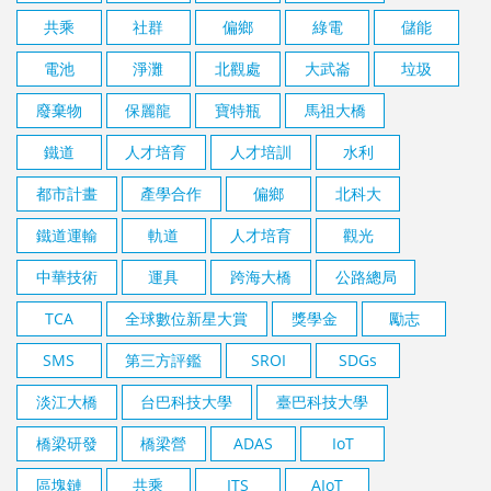
共乘
社群
偏鄉
綠電
儲能
電池
淨灘
北觀處
大武崙
垃圾
廢棄物
保麗龍
寶特瓶
馬祖大橋
鐵道
人才培育
人才培訓
水利
都市計畫
產學合作
偏鄉
北科大
鐵道運輸
軌道
人才培育
觀光
中華技術
運具
跨海大橋
公路總局
TCA
全球數位新星大賞
獎學金
勵志
SMS
第三方評鑑
SROI
SDGs
淡江大橋
台巴科技大學
臺巴科技大學
橋梁研發
橋梁營
ADAS
IoT
區塊鏈
共乘
ITS
AIoT