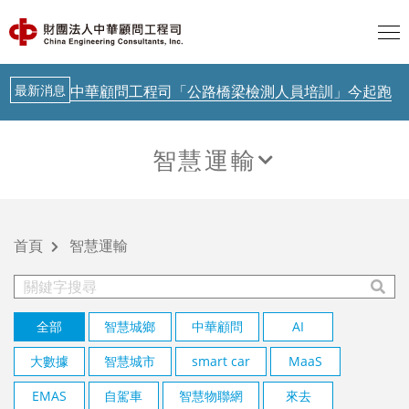
歐盟 AI透明度要求正式啟動，台灣呢？
AI新知
聯合國示警：AI治理落後Agent時代
最新消息
中華顧問工程司「公路橋梁檢測人員培訓」今起跑
AI新知
從生成式AI到實體AI－日本鐵道落地驗證中
智慧運輸
AI新知
歐盟 AI透明度要求正式啟動，台灣呢？
智慧運輸
AI新知
聯合國示警：AI治理落後Agent時代
首頁
智慧運輸
最新消息
中華顧問工程司「公路橋梁檢測人員培訓」今起跑
AI新知
從生成式AI到實體AI－日本鐵道落地驗證中
全部
智慧城鄉
中華顧問
AI
大數據
智慧城市
smart car
MaaS
EMAS
自駕車
智慧物聯網
來去