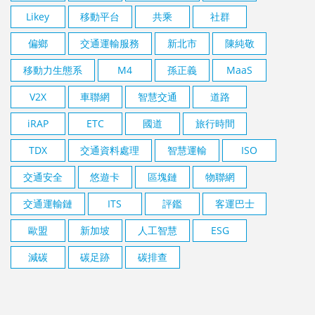
Likey
移動平台
共乘
社群
偏鄉
交通運輸服務
新北市
陳純敬
移動力生態系
M4
孫正義
MaaS
V2X
車聯網
智慧交通
道路
iRAP
ETC
國道
旅行時間
TDX
交通資料處理
智慧運輸
ISO
交通安全
悠遊卡
區塊鏈
物聯網
交通運輸鏈
ITS
評鑑
客運巴士
歐盟
新加坡
人工智慧
ESG
減碳
碳足跡
碳排查