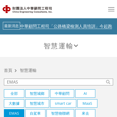
歐盟 AI透明度要求正式啟動，台灣呢？
AI新知
聯合國示警：AI治理落後Agent時代
最新消息
中華顧問工程司「公路橋梁檢測人員培訓」今起跑
AI新知
從生成式AI到實體AI－日本鐵道落地驗證中
智慧運輸
AI新知
歐盟 AI透明度要求正式啟動，台灣呢？
智慧運輸
AI新知
聯合國示警：AI治理落後Agent時代
首頁
智慧運輸
最新消息
中華顧問工程司「公路橋梁檢測人員培訓」今起跑
AI新知
從生成式AI到實體AI－日本鐵道落地驗證中
全部
智慧城鄉
中華顧問
AI
大數據
智慧城市
smart car
MaaS
EMAS
自駕車
智慧物聯網
來去