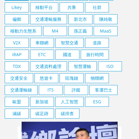
Likey
移動平台
共乘
社群
偏鄉
交通運輸服務
新北市
陳純敬
移動力生態系
M4
孫正義
MaaS
V2X
車聯網
智慧交通
道路
iRAP
ETC
國道
旅行時間
TDX
交通資料處理
智慧運輸
ISO
交通安全
悠遊卡
區塊鏈
物聯網
交通運輸鏈
ITS
評鑑
客運巴士
歐盟
新加坡
人工智慧
ESG
減碳
碳足跡
碳排查