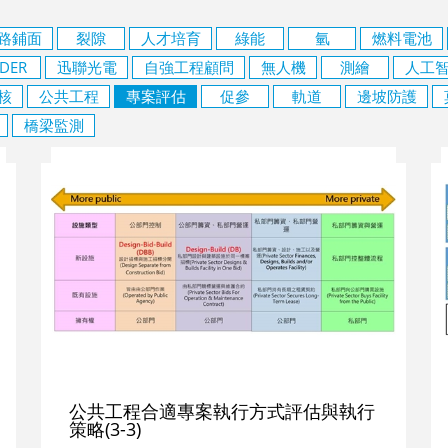
路鋪面
裂隙
人才培育
綠能
氫
燃料電池
iDER
迅聯光電
自強工程顧問
無人機
測繪
人工
核
公共工程
專案評估
促參
軌道
邊坡防護
橋梁監測
公共工程合適專案執行方式評估與執行
策略(3-3)