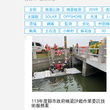
全部
南迴公路
橋梁檢測
3DVR
道
太陽能
SOLAR
OFFSHORE
光達
L
AI人工智慧
雲端
鋼索
監測
劣化
外部稽
颱風
土石流
小林村
蘇花改
3D
學習及影音
關於我們
113年度縣市政府橋梁評鑑作業委託技
術服務案