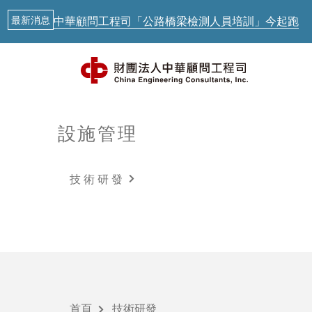
最新消息
中華顧問工程司「公路橋梁檢測人員培訓」今起跑
AI新知
從生成式AI到實體AI－日本鐵道落地驗證中
AI新知
歐盟 AI透明度要求正式啟動，台灣呢？
AI新知
聯合國示警：AI治理落後Agent時代
設施管理
最新消息
最新消息
中華顧問工程司「公路橋梁檢測人員培訓」今起跑
技術研發
技術研發
AI新知
從生成式AI到實體AI－日本鐵道落地驗證中
智慧運輸
最新課程
首頁
技術研發