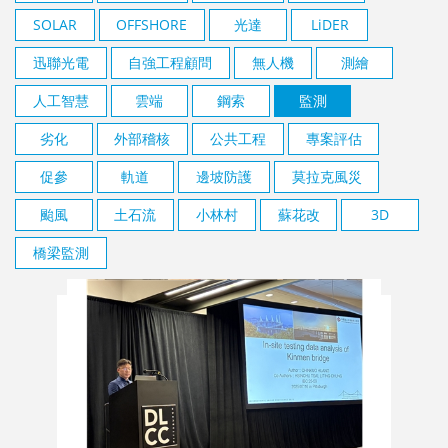
SOLAR
OFFSHORE
光達
LiDER
迅聯光電
自強工程顧問
無人機
測繪
人工智慧
雲端
鋼索
監測
劣化
外部稽核
公共工程
專案評估
促參
軌道
邊坡防護
莫拉克風災
颱風
土石流
小林村
蘇花改
3D
橋梁監測