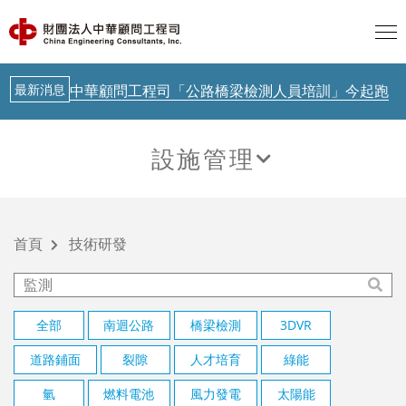
歐盟 AI透明度要求正式啟動，台灣呢？
AI新知
聯合國示警：AI治理落後Agent時代
最新消息
中華顧問工程司「公路橋梁檢測人員培訓」今起跑
AI新知
從生成式AI到實體AI－日本鐵道落地驗證中
設施管理
AI新知
歐盟 AI透明度要求正式啟動，台灣呢？
技術研發
AI新知
聯合國示警：AI治理落後Agent時代
首頁
技術研發
最新消息
中華顧問工程司「公路橋梁檢測人員培訓」今起跑
AI新知
從生成式AI到實體AI－日本鐵道落地驗證中
全部
南迴公路
橋梁檢測
3DVR
道路鋪面
裂隙
人才培育
綠能
氫
燃料電池
風力發電
太陽能