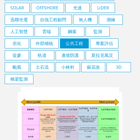
SOLAR
OFFSHORE
光達
LiDER
迅聯光電
自強工程顧問
無人機
測繪
人工智慧
雲端
鋼索
監測
劣化
外部稽核
公共工程
專案評估
促參
軌道
邊坡防護
莫拉克風災
颱風
土石流
小林村
蘇花改
3D
橋梁監測