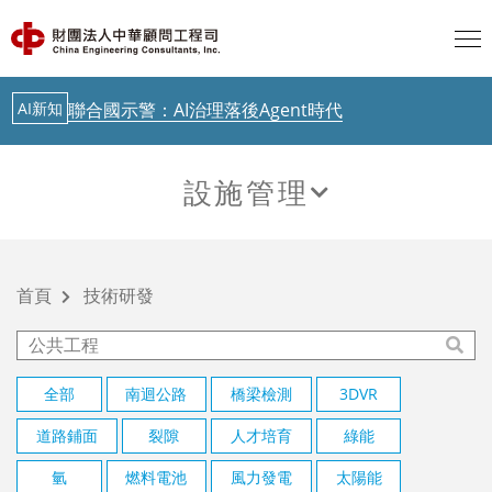
從生成式AI到實體AI－日本鐵道落地驗證中
AI新知
歐盟 AI透明度要求正式啟動，台灣呢？
AI新知
聯合國示警：AI治理落後Agent時代
最新消息
中華顧問工程司「公路橋梁檢測人員培訓」今起跑
設施管理
AI新知
從生成式AI到實體AI－日本鐵道落地驗證中
技術研發
AI新知
歐盟 AI透明度要求正式啟動，台灣呢？
首頁
技術研發
AI新知
聯合國示警：AI治理落後Agent時代
最新消息
中華顧問工程司「公路橋梁檢測人員培訓」今起跑
全部
南迴公路
橋梁檢測
3DVR
道路鋪面
裂隙
人才培育
綠能
AI新知
從生成式AI到實體AI－日本鐵道落地驗證中
氫
燃料電池
風力發電
太陽能