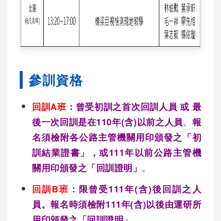
參訓資格
回訓A班
：
曾受
初訓之首次回訓人員 或 最
。
後一次回訓是在110年(含)以前之人員
報
名須檢附各公路主管機關用印頒發之「初
訓結業證書」，或111年以前公路主管機
。
關用印頒發之「回訓證明」
回訓B班
：
限曾受111年(含)後回訓之人
員
。
報名時須檢附111年(含)以後由運研所
用印頒發之「回訓證明」
。