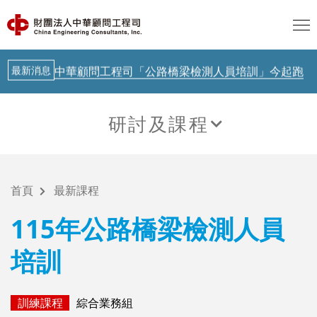
歐盟 AI透明度要求正式啟動，台灣呢？
AI新知
聯合國示警：AI治理落後Agent時代
最新消息
中華顧問工程司「公路橋梁檢測人員培訓」今起跑
AI新知
從生成式AI到實體AI－日本鐵道落地驗證中
研討及課程
AI新知
歐盟 AI透明度要求正式啟動，台灣呢？
最新課程
AI新知
聯合國示警：AI治理落後Agent時代
首頁
最新課程
最新消息
中華顧問工程司「公路橋梁檢測人員培訓」今起跑
115年公路橋梁檢測人員
AI新知
從生成式AI到實體AI－日本鐵道落地驗證中
培訓
訓練課程
綜合業務組