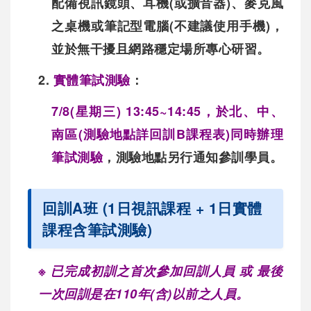
配備視訊鏡頭、耳機(或擴音器)、麥克風
之桌機或筆記型電腦(不建議使用手機)，
並於無干擾且網路穩定場所專心研習。
2.
實體筆試測驗
：
7/8(星期三) 13:45~14:45
，於北、中、
南區(測驗地點詳回訓B課程表)同時辦理
筆試測驗
，測驗地點另行通知參訓學員。
回訓A班 (1日視訊課程 + 1日實體
課程含筆試測驗)
※ 已完成初訓之首次參加回訓人員 或 最後
一次回訓是在110年(含)以前之人員。