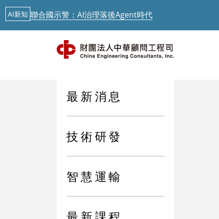
AI新知
聯合國示警：AI治理落後Agent時代
最新消息
中華顧問工程司「公路橋梁檢測人員培訓」今起跑
AI新知
從生成式AI到實體AI－日本鐵道落地驗證中
AI新知
歐盟 AI透明度要求正式啟動，台灣呢？
最新消息
AI新知
聯合國示警：AI治理落後Agent時代
技術研發
最新消息
中華顧問工程司「公路橋梁檢測人員培訓」今起跑
AI新知
從生成式AI到實體AI－日本鐵道落地驗證中
智慧運輸
最新課程